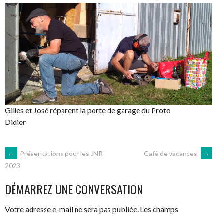
Gilles et José réparent la porte de garage du Proto
Didier
NAVIGATION
←
Présentations pour les JNR
Café de vacances
→
2023
DES
DÉMARREZ UNE CONVERSATION
ARTICLES
Votre adresse e-mail ne sera pas publiée.
Les champs