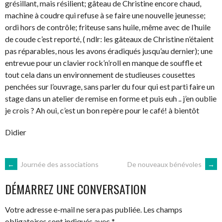
grésillant, mais résilient; gâteau de Christine encore chaud,
machine à coudre qui refuse à se faire une nouvelle jeunesse;
ordi hors de contrôle; friteuse sans huile, même avec de l’huile
de coude c’est reporté, ( ndlr: les gâteaux de Christine n’étaient
pas réparables, nous les avons éradiqués jusqu’au dernier); une
entrevue pour un clavier rock’n’roll en manque de souffle et
tout cela dans un environnement de studieuses cousettes
penchées sur l’ouvrage, sans parler du four qui est parti faire un
stage dans un atelier de remise en forme et puis euh .. j’en oublie
je crois ? Ah oui, c’est un bon repère pour le café! à bientôt
Didier
NAVIGATION
←
Journée des associations
De nouveaux bénévoles
→
DÉMARREZ UNE CONVERSATION
DES
Votre adresse e-mail ne sera pas publiée.
Les champs
obligatoires sont indiqués avec
*