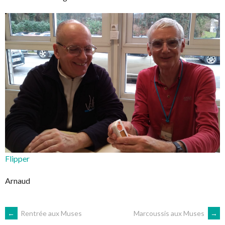
Flipper
Arnaud
NAVIGATION
←
Rentrée aux Muses
Marcoussis aux Muses
→