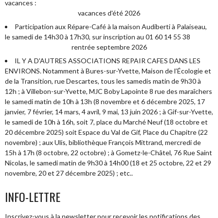
vacances :
vacances d'été 2026
Participation aux Répare-Café à la maison Audiberti à Palaiseau,
le samedi de 14h30 à 17h30, sur inscription au 01 60 14 55 38
rentrée septembre 2026
IL Y A D'AUTRES ASSOCIATIONS REPAIR CAFES DANS LES
ENVIRONS. Notamment à Bures-sur-Yvette, Maison de l’Écologie et
de la Transition, rue Descartes, tous les samedis matin de 9h30 à
12h ; à Villebon-sur-Yvette, MJC Boby Lapointe 8 rue des maraîchers
le samedi matin de 10h à 13h (8 novembre et 6 décembre 2025, 17
janvier, 7 février, 14 mars, 4 avril, 9 mai, 13 juin 2026 ; à Gif-sur-Yvette,
le samedi de 10h à 16h, soit 7, place du Marché Neuf (18 octobre et
20 décembre 2025) soit Espace du Val de Gif, Place du Chapitre (22
novembre) ; aux Ulis, bibliothèque François Mittrand, mercredi de
15h à 17h (8 octobre, 22 octobre) ; à Gometz-le-Châtel, 76 Rue Saint
Nicolas, le samedi matin de 9h30 à 14h00 (18 et 25 octobre, 22 et 29
novembre, 20 et 27 décembre 2025) ; etc..
INFO-LETTRE
Inscrivez-vous à la newsletter pour recevoir les notifications des