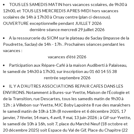
TOUS LES SAMEDIS MATIN hors vacances scolaires, de 9h30 à
12h00, et TOUS LES MERCREDIS APRES-MIDI hors vacances
scolaires de 14h à 17h30 à Orsay centre (plan ci-dessous).
OUVERTURE exceptionnelle pendant JUILLET 2026
dernière séance mercredi 29 juillet 2026
A la ressourcerie du SIOM sur le plateau de Saclay (impasse de la
Poudrette, Saclay) de 14h - 17h . Prochaines séances pendant les
vacances :
vacances d'été 2026
Participation aux Répare-Café à la maison Audiberti à Palaiseau,
le samedi de 14h30 à 17h30, sur inscription au 01 60 14 55 38
rentrée septembre 2026
IL Y A D'AUTRES ASSOCIATIONS REPAIR CAFES DANS LES
ENVIRONS. Notamment à Bures-sur-Yvette, Maison de l’Écologie et
de la Transition, rue Descartes, tous les samedis matin de 9h30 à
12h ; à Villebon-sur-Yvette, MJC Boby Lapointe 8 rue des maraîchers
le samedi matin de 10h à 13h (8 novembre et 6 décembre 2025, 17
janvier, 7 février, 14 mars, 4 avril, 9 mai, 13 juin 2026 ; à Gif-sur-Yvette,
le samedi de 10h à 16h, soit 7, place du Marché Neuf (18 octobre et
20 décembre 2025) soit Espace du Val de Gif, Place du Chapitre (22