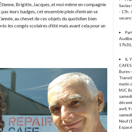
 Étienne, Brigitte, Jacques, et moi même en compagnie
Saclay 
 pas leurs badges, cet ensemble plein d’entrain se
- 17h 
vacanc
’année, au chevet de ces objets du quotidien bien
rès les congés scolaires d’été mais avant cela pour un
Par
Audiber
17h30, 
IL 
CAFES
Bures-s
Transit
matin d
MJC Bo
samedi
décembr
avril, 
samedi 
Neuf (
Espace 