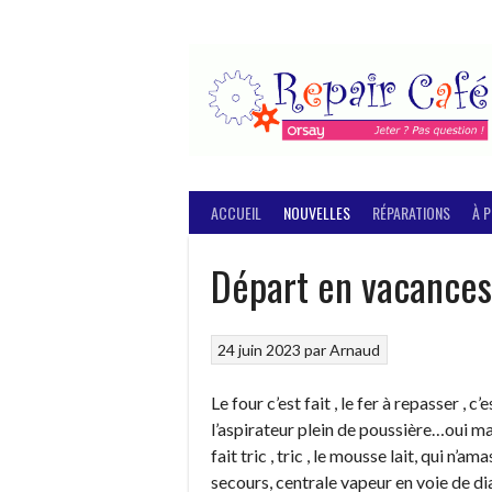
Aller
au
contenu
ACCUEIL
NOUVELLES
RÉPARATIONS
À 
Départ en vacances
24 juin 2023
par
Arnaud
Le four c’est fait , le fer à repasser , 
l’aspirateur plein de poussière…oui mai
fait tric , tric , le mousse lait, qui n
secours, centrale vapeur en voie de di