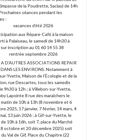
(impasse de la Poudrette, Saclay) de 14h
. Prochaines séances pendant les
es :
vacances d'été 2026
ticipation aux Répare-Café à la maison
ti à Palaiseau, le samedi de 14h30 à
sur inscription au 01 60 14 55 38
rentrée septembre 2026
Y A D'AUTRES ASSOCIATIONS REPAIR
 DANS LES ENVIRONS. Notamment à
ur-Yvette, Maison de l’Écologie et de la
ion, rue Descartes, tous les samedis
e 9h30 à 12h ; à Villebon-sur-Yvette,
by Lapointe 8 rue des maraîchers le
 matin de 10h à 13h (8 novembre et 6
e 2025, 17 janvier, 7 février, 14 mars, 4
9 mai, 13 juin 2026 ; à Gif-sur-Yvette, le
de 10h à 16h, soit 7, place du Marché
18 octobre et 20 décembre 2025) soit
du Val de Gif, Place du Chapitre (22