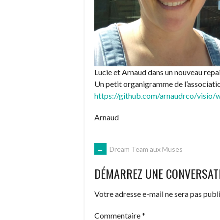
Lucie et Arnaud dans un nouveau repai
Un petit organigramme de l’associatio
https://github.com/arnaudrco/visio
Arnaud
NAVIGATION
←
Dream Team aux Muses
DÉMARREZ UNE CONVERSAT
DES
Votre adresse e-mail ne sera pas publi
ARTICLES
Commentaire
*