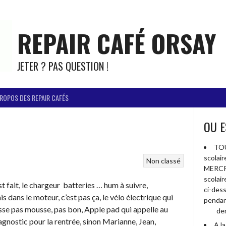
REPAIR CAFÉ ORSAY
JETER ? PAS QUESTION !
PROPOS DES REPAIR CAFÉS
OU E
TOU
scolai
Non classé
MERCR
scolai
c’est fait, le chargeur batteries … hum à suivre,
ci-des
s dans le moteur, c’est pas ça, le vélo électrique qui
pendan
’amasse pas mousse, pas bon, Apple pad qui appelle au
der
agnostic pour la rentrée, sinon Marianne, Jean,
A l