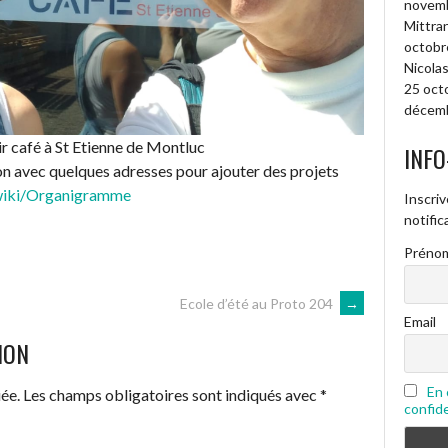
novembr
Mittran
octobr
Nicolas
25 oct
décemb
r café à St Etienne de Montluc
INFO
n avec quelques adresses pour ajouter des projets
/wiki/Organigramme
Inscriv
notifi
Prénom
Ecole d’été au Proto 204
→
Email
ION
En 
ée.
Les champs obligatoires sont indiqués avec
*
confide