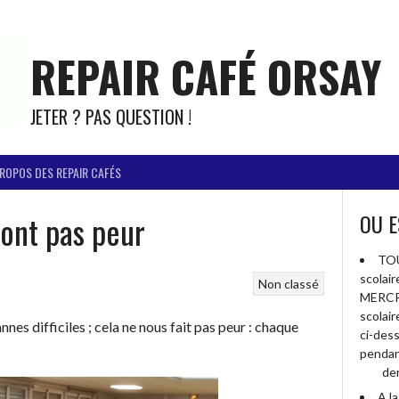
REPAIR CAFÉ ORSAY
JETER ? PAS QUESTION !
PROPOS DES REPAIR CAFÉS
font pas peur
OU E
TOU
scolai
Non classé
MERCR
scolai
nnes difficiles ; cela ne nous fait pas peur : chaque
ci-des
pendan
der
A l