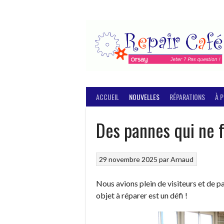
Aller
au
contenu
ACCUEIL
NOUVELLES
RÉPARATIONS
À 
Des pannes qui ne 
29 novembre 2025
par
Arnaud
Nous avions plein de visiteurs et de pa
objet à réparer est un défi !