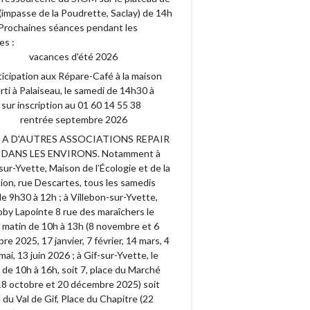
(impasse de la Poudrette, Saclay) de 14h
. Prochaines séances pendant les
es :
vacances d'été 2026
ticipation aux Répare-Café à la maison
ti à Palaiseau, le samedi de 14h30 à
sur inscription au 01 60 14 55 38
rentrée septembre 2026
Y A D'AUTRES ASSOCIATIONS REPAIR
 DANS LES ENVIRONS. Notamment à
ur-Yvette, Maison de l’Écologie et de la
ion, rue Descartes, tous les samedis
e 9h30 à 12h ; à Villebon-sur-Yvette,
by Lapointe 8 rue des maraîchers le
 matin de 10h à 13h (8 novembre et 6
e 2025, 17 janvier, 7 février, 14 mars, 4
9 mai, 13 juin 2026 ; à Gif-sur-Yvette, le
de 10h à 16h, soit 7, place du Marché
18 octobre et 20 décembre 2025) soit
du Val de Gif, Place du Chapitre (22