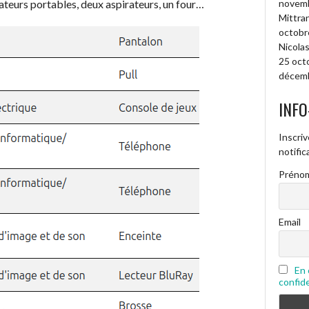
teurs portables, deux aspirateurs, un four…
novembr
Mittran
octobr
Nicolas
25 oct
décemb
INFO
Inscriv
notifi
Prénom
Email
En 
confide