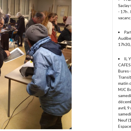
Saclay 
- 17h 
vacanc
Par
Audiber
17h30, 
IL 
CAFES
Bures-s
Transit
matin d
MJC Bo
samedi
décembr
avril, 
samedi 
Neuf (
Espace 