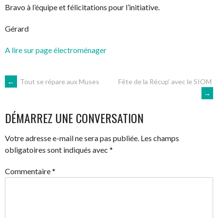
Bravo à l’équipe et félicitations pour l’initiative.
Gérard
A lire sur page électroménager
NAVIGATION
←
Tout se répare aux Muses
Fête de la Récup’ avec le SIOM
→
DES
DÉMARREZ UNE CONVERSATION
ARTICLES
Votre adresse e-mail ne sera pas publiée.
Les champs
obligatoires sont indiqués avec
*
Commentaire
*