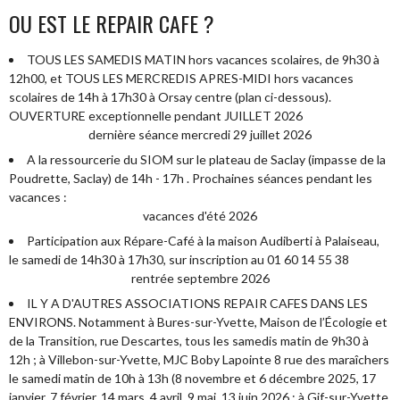
OU EST LE REPAIR CAFE ?
TOUS LES SAMEDIS MATIN hors vacances scolaires, de 9h30 à
12h00, et TOUS LES MERCREDIS APRES-MIDI hors vacances
scolaires de 14h à 17h30 à Orsay centre (plan ci-dessous).
OUVERTURE exceptionnelle pendant JUILLET 2026
dernière séance mercredi 29 juillet 2026
A la ressourcerie du SIOM sur le plateau de Saclay (impasse de la
Poudrette, Saclay) de 14h - 17h . Prochaines séances pendant les
vacances :
vacances d'été 2026
Participation aux Répare-Café à la maison Audiberti à Palaiseau,
le samedi de 14h30 à 17h30, sur inscription au 01 60 14 55 38
rentrée septembre 2026
IL Y A D'AUTRES ASSOCIATIONS REPAIR CAFES DANS LES
ENVIRONS. Notamment à Bures-sur-Yvette, Maison de l’Écologie et
de la Transition, rue Descartes, tous les samedis matin de 9h30 à
12h ; à Villebon-sur-Yvette, MJC Boby Lapointe 8 rue des maraîchers
le samedi matin de 10h à 13h (8 novembre et 6 décembre 2025, 17
janvier, 7 février, 14 mars, 4 avril, 9 mai, 13 juin 2026 ; à Gif-sur-Yvette,