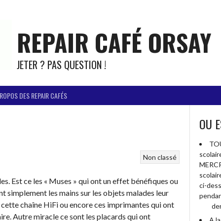
REPAIR CAFÉ ORSAY
JETER ? PAS QUESTION !
PROPOS DES REPAIR CAFÉS
OU E
TOU
scolai
Non classé
MERCR
scolai
es. Est ce les « Muses » qui ont un effet bénéfiques ou
ci-des
nt simplement les mains sur les objets malades leur
pendan
cette chaîne HiFi ou encore ces imprimantes qui ont
der
ire. Autre miracle ce sont les placards qui ont
A l