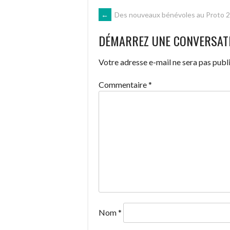
NAVIGATION
←
Des nouveaux bénévoles au Proto 
DÉMARREZ UNE CONVERSAT
DES
Votre adresse e-mail ne sera pas publi
ARTICLES
Commentaire
*
Nom
*