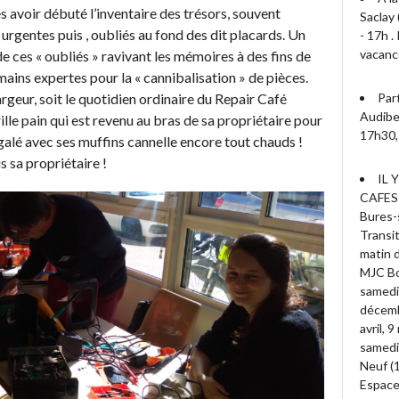
 avoir débuté l’inventaire des trésors, souvent
Saclay 
 urgentes puis , oubliés au fond des dit placards. Un
- 17h 
vacanc
de ces « oubliés » ravivant les mémoires à des fins de
mains expertes pour la « cannibalisation » de pièces.
argeur, soit le quotidien ordinaire du Repair Café
Par
Audiber
rille pain qui est revenu au bras de sa propriétaire pour
17h30, 
égalé avec ses muffins cannelle encore tout chauds !
is sa propriétaire !
IL 
CAFES
Bures-s
Transit
matin d
MJC Bo
samedi
décembr
avril, 
samedi 
Neuf (
Espace 