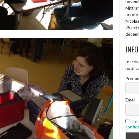
novembr
Mittran
octobr
Nicolas
25 oct
décemb
INFO
Inscriv
notifi
Prénom
Email
En 
confide