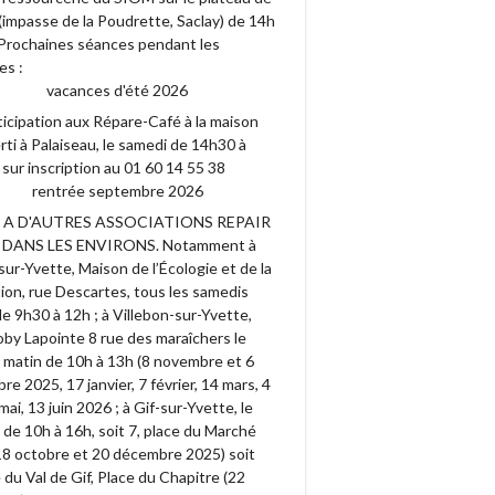
(impasse de la Poudrette, Saclay) de 14h
. Prochaines séances pendant les
es :
vacances d'été 2026
ticipation aux Répare-Café à la maison
ti à Palaiseau, le samedi de 14h30 à
sur inscription au 01 60 14 55 38
rentrée septembre 2026
Y A D'AUTRES ASSOCIATIONS REPAIR
 DANS LES ENVIRONS. Notamment à
ur-Yvette, Maison de l’Écologie et de la
ion, rue Descartes, tous les samedis
e 9h30 à 12h ; à Villebon-sur-Yvette,
by Lapointe 8 rue des maraîchers le
 matin de 10h à 13h (8 novembre et 6
e 2025, 17 janvier, 7 février, 14 mars, 4
9 mai, 13 juin 2026 ; à Gif-sur-Yvette, le
de 10h à 16h, soit 7, place du Marché
18 octobre et 20 décembre 2025) soit
du Val de Gif, Place du Chapitre (22