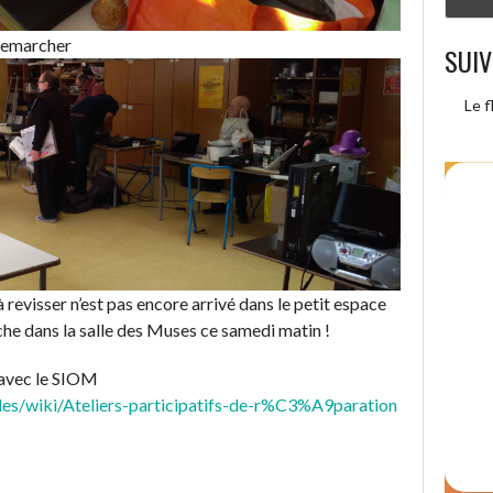
 remarcher
SUIV
Le f
 revisser n’est pas encore arrivé dans le petit espace
uche dans la salle des Muses ce samedi matin !
t avec le SIOM
les/wiki/Ateliers-participatifs-de-r%C3%A9paration