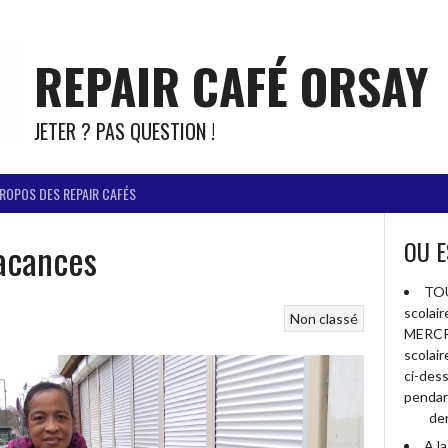
REPAIR CAFÉ ORSAY
JETER ? PAS QUESTION !
PROPOS DES REPAIR CAFÉS
vacances
OU E
TOU
scolai
Non classé
MERCR
scolai
ci-des
pendan
der
A l