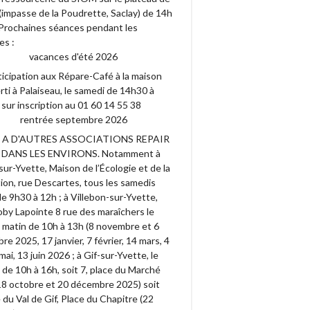
(impasse de la Poudrette, Saclay) de 14h
. Prochaines séances pendant les
es :
vacances d'été 2026
ticipation aux Répare-Café à la maison
ti à Palaiseau, le samedi de 14h30 à
sur inscription au 01 60 14 55 38
rentrée septembre 2026
Y A D'AUTRES ASSOCIATIONS REPAIR
 DANS LES ENVIRONS. Notamment à
ur-Yvette, Maison de l’Écologie et de la
ion, rue Descartes, tous les samedis
e 9h30 à 12h ; à Villebon-sur-Yvette,
by Lapointe 8 rue des maraîchers le
 matin de 10h à 13h (8 novembre et 6
e 2025, 17 janvier, 7 février, 14 mars, 4
9 mai, 13 juin 2026 ; à Gif-sur-Yvette, le
de 10h à 16h, soit 7, place du Marché
18 octobre et 20 décembre 2025) soit
du Val de Gif, Place du Chapitre (22