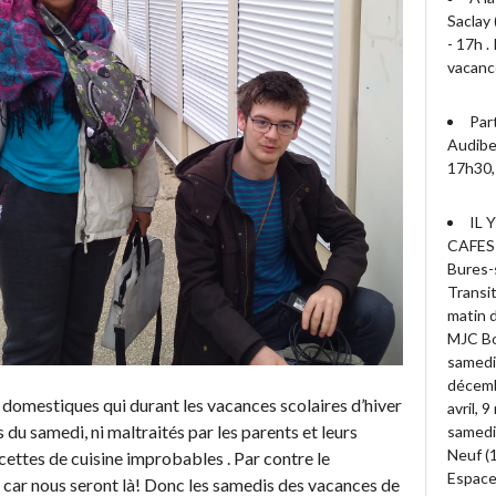
Saclay 
- 17h 
vacanc
Par
Audiber
17h30, 
IL 
CAFES
Bures-s
Transit
matin d
MJC Bo
samedi
décembr
 domestiques qui durant les vacances scolaires d’hiver
avril, 
s du samedi, ni maltraités par les parents et leurs
samedi 
Neuf (
ecettes de cuisine improbables . Par contre le
Espace 
ir car nous seront là! Donc les samedis des vacances de