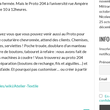
novembr
ra fermée. Mais le Proto 204 à l’université rue Ampère
Mittran
de 10 à 12heures.
octobr
Nicolas
25 oct
décemb
avez vous que vous pouvez venir aussi au Proto pour
INFO
e couturière chevronnée, attend des clients. Chemises,
stes, serviettes ! Poche trouée, doublure d’un manteau
Inscriv
re de boutons, tabouret à refaire : nous avons fait de
notifi
 machines à coudre ! Vous trouverez au proto 204
Prénom
éparation (boutons de rechange, fils et aiguilles…) et
’aide. Et pourquoi pas customiser… ou créer à partir
Email
s/wiki/Atelier-Textile
En 
confide