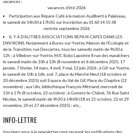
vacances :
vacances d'été 2026
Participation aux Répare-Café à la maison Audiberti à Palaiseau,
le samedi de 14h30 à 17h30, sur inscription au 01 60 14 55 38
rentrée septembre 2026
IL Y A D'AUTRES ASSOCIATIONS REPAIR CAFES DANS LES
ENVIRONS. Notamment à Bures-sur-Yvette, Maison de l’Écologie et
de la Transition, rue Descartes, tous les samedis matin de 9h30 à
12h ; à Villebon-sur-Yvette, MJC Boby Lapointe 8 rue des maraîchers
le samedi matin de 10h à 13h (8 novembre et 6 décembre 2025, 17
janvier, 7 février, 14 mars, 4 avril, 9 mai, 13 juin 2026 ; à Gif-sur-Yvette,
le samedi de 10h à 16h, soit 7, place du Marché Neuf (18 octobre et
20 décembre 2025) soit Espace du Val de Gif, Place du Chapitre (22
novembre) ; aux Ulis, bibliothèque François Mittrand, mercredi de
15h à 17h (8 octobre, 22 octobre) ; à Gometz-le-Châtel, 76 Rue Saint
Nicolas, le samedi matin de 9h30 à 14h00 (18 et 25 octobre, 22 et 29
novembre, 20 et 27 décembre 2025) ; etc..
INFO-LETTRE
Inscrivez-vous à la newsletter pour recevoir les notifications des