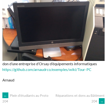
don d’une entreprise d’Orsay d’équipements informatiques
https://github.com/arnaudrco/exemples/wiki/Tour-PC
Arnaud
NAVIGATION
←
Plein d’étudiants au Proto
Réparations et dons au Bâtiment
204
→
204