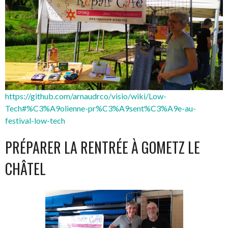
https://github.com/arnaudrco/visio/wiki/Low-
Tech#%C3%A9olienne-pr%C3%A9sent%C3%A9e-au-
festival-low-tech
PRÉPARER LA RENTRÉE À GOMETZ LE
CHÂTEL