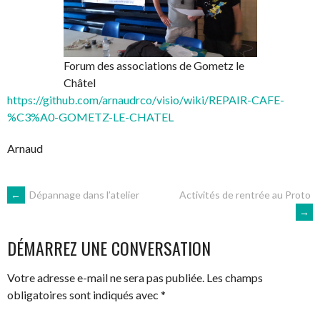
Forum des associations de Gometz le
Châtel
https://github.com/arnaudrco/visio/wiki/REPAIR-CAFE-
%C3%A0-GOMETZ-LE-CHATEL
Arnaud
NAVIGATION
←
Dépannage dans l’atelier
Activités de rentrée au Proto
→
DES
DÉMARREZ UNE CONVERSATION
ARTICLES
Votre adresse e-mail ne sera pas publiée.
Les champs
obligatoires sont indiqués avec
*