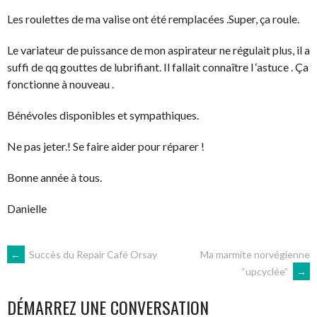
Les roulettes de ma valise ont été remplacées .Super, ça roule.
Le variateur de puissance de mon aspirateur ne régulait plus, il a
suffi de qq gouttes de lubrifiant. Il fallait connaître l ‘astuce . Ça
fonctionne à nouveau .
Bénévoles disponibles et sympathiques.
Ne pas jeter.! Se faire aider pour réparer !
Bonne année à tous.
Danielle
NAVIGATION
←
Succès du Repair Café Orsay
Ma marmite norvégienne
“upcyclée”
→
DES
DÉMARREZ UNE CONVERSATION