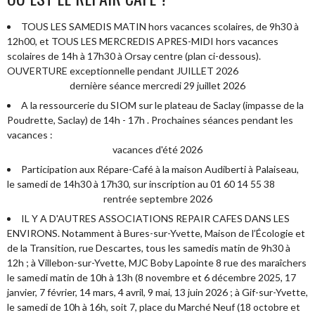
TOUS LES SAMEDIS MATIN hors vacances scolaires, de 9h30 à
12h00, et TOUS LES MERCREDIS APRES-MIDI hors vacances
scolaires de 14h à 17h30 à Orsay centre (plan ci-dessous).
OUVERTURE exceptionnelle pendant JUILLET 2026
dernière séance mercredi 29 juillet 2026
A la ressourcerie du SIOM sur le plateau de Saclay (impasse de la
Poudrette, Saclay) de 14h - 17h . Prochaines séances pendant les
vacances :
vacances d'été 2026
Participation aux Répare-Café à la maison Audiberti à Palaiseau,
le samedi de 14h30 à 17h30, sur inscription au 01 60 14 55 38
rentrée septembre 2026
IL Y A D'AUTRES ASSOCIATIONS REPAIR CAFES DANS LES
ENVIRONS. Notamment à Bures-sur-Yvette, Maison de l’Écologie et
de la Transition, rue Descartes, tous les samedis matin de 9h30 à
12h ; à Villebon-sur-Yvette, MJC Boby Lapointe 8 rue des maraîchers
le samedi matin de 10h à 13h (8 novembre et 6 décembre 2025, 17
janvier, 7 février, 14 mars, 4 avril, 9 mai, 13 juin 2026 ; à Gif-sur-Yvette,
le samedi de 10h à 16h, soit 7, place du Marché Neuf (18 octobre et