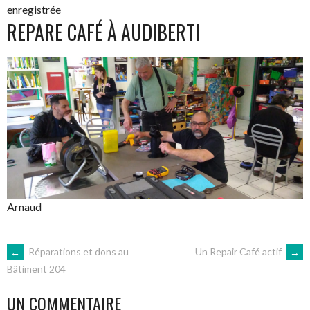
enregistrée
REPARE CAFÉ À AUDIBERTI
Arnaud
NAVIGATION
←
Réparations et dons au
Un Repair Café actif
→
Bâtiment 204
DES
UN COMMENTAIRE